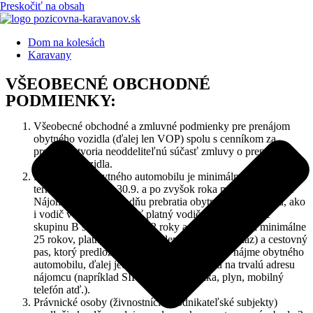
Preskočiť na obsah
Dom na kolesách
Karavany
VŠEOBECNÉ OBCHODNÉ
PODMIENKY:
Všeobecné obchodné a zmluvné podmienky pre prenájom
obytného vozidla (ďalej len VOP) spolu s cenníkom za
prenájom tvoria neoddeliteľnú súčasť zmluvy o prenájme
obytného vozidla.
Doba nájmu obytného automobilu je minimálne 5 dní v
termíne od 1.6. do 30.9. a po zvyšok roka minimálne 3 dni.
Nájomník vozidla ku dňu prebratia obytného automobilu, ako
i vodič vozidla musí mať platný vodičský preukaz pre
skupinu B s praxou aspoň 2 roky a dosiahnutý vek minimálne
25 rokov, platný občiansky (identifikačný preukaz) a cestovný
pas, ktorý predloží ku dňu podpisu zmluvy o nájme obytného
automobilu, ďalej jednu faktúry, vystavenú na trvalú adresu
nájomcu (napríklad SIPO, voda, elektrika, plyn, mobilný
telefón atď.).
Právnické osoby (živnostníci a podnikateľské subjekty)