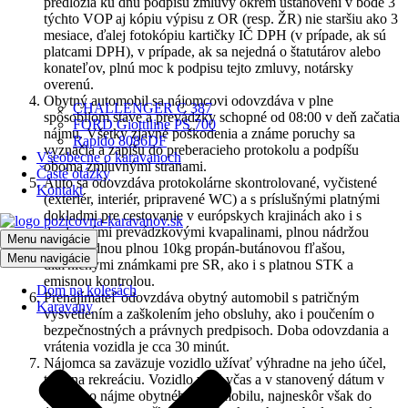
predložia ku dňu podpisu zmluvy okrem ustanovení v bode 3
týchto VOP aj kópiu výpisu z OR (resp. ŽR) nie staršiu ako 3
mesiace, ďalej fotokópiu kartičky IČ DPH (v prípade, ak sú
platcami DPH), v prípade, ak sa nejedná o štatutárov alebo
konateľov, plnú moc k podpisu tejto zmluvy, notársky
overenú.
Obytný automobil sa nájomcovi odovzdáva v plne
CHALLENGER C 387
spôsobilom stave a prevádzky schopné od 08:00 v deň začatia
FORD Giottiline PS 700
nájmu. Všetky zjavné poškodenia a známe poruchy sa
Rapido 8086DF
vyznačia a zapíšu do preberacieho protokolu a podpíšu
Všeobecne o karavanoch
oboma zmluvnými stranami.
Časté otázky
Auto sa odovzdáva protokolárne skontrolované, vyčistené
Kontakt
(exteriér, interiér, pripravené WC) a s príslušnými platnými
dokladmi pre cestovanie v európskych krajinách ako i s
doplnenými prevádzkovými kvapalinami, plnou nádržou
Menu navigácie
PHM, jednou plnou 10kg propán-butánovou fľašou,
Menu navigácie
diaľničnými známkami pre SR, ako i s platnou STK a
emisnou kontrolou.
Dom na kolesách
Prenajímateľ odovzdáva obytný automobil s patričným
Karavany
vysvetlením a zaškolením jeho obsluhy, ako i poučením o
bezpečnostných a právnych predpisoch. Doba odovzdania a
vrátenia vozidla je cca 30 minút.
Nájomca sa zaväzuje vozidlo užívať výhradne na jeho účel,
teda na rekreáciu. Vozidlo vráti včas a v stanovený dátum v
zmluve o nájme obytného automobilu, najneskôr však do