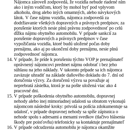
Nájomca zároveň zodpovedá, že vozidla nebude riadené ním
ako i iným vodičom, ktorý by mohol byť pod vplyvom
alkoholu, drog alebo iných omamných, alebo návykových
látok. V čase nájmu vozidla, nájomca zodpovedá za
dodržiavanie všetkých dopravných a právnych predpisov, za
porušenie ktorých nesie plnú právnu zodpovednosť po celú
dĺžku nájmu obytného automobilu. V prípade sankcií za
porušenie dopravných a právnych predpisov v čase
vypožičania vozidla, ktoré budú uložené počas doby
prenájmu, ako aj po ukončení doby prenájmu, nesie plnú
zodpovednosť nájomca.
V prípade, že príde k porušeniu týchto VOP je prenajímateľ
oprávnený nájomcovi predmet nájmu odobrať i bez jeho
súhlasu na jeho náklady. V takomto prípade sa ich nájomca
zaväzuje uhradiť na základe daňového dokladu do 7. dní od
doručenia výzvy. Za doručenú výzvu sa považuje aj
neprebratá zásielka, ktorá je na pošte uložená viac ako 4
pracovné dni.
V prípade poškodenia obytného automobilu, dopravnej
nehody alebo inej mimoriadnej udalosti sa obratom vykonajú
nájomcom následné kroky: privolá sa polícia zdokumentuje sa
udalosť, v prípade dopravnej nehody sa spíše zápisnica o
nehode spolu s adresami a menami svedkov (tlačivo hlásenia
škody pre poisťovňu) telefonicky sa kontaktuje prenajímateľ
V prípade odcudzenia automobilu je nájomca okamžite