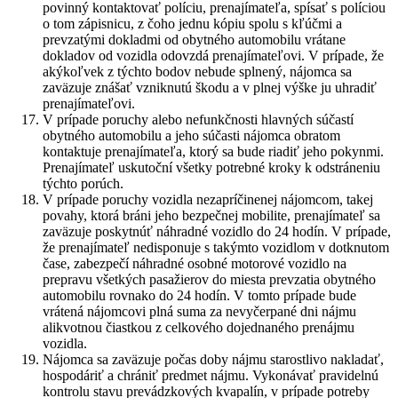
povinný kontaktovať políciu, prenajímateľa, spísať s políciou
o tom zápisnicu, z čoho jednu kópiu spolu s kľúčmi a
prevzatými dokladmi od obytného automobilu vrátane
dokladov od vozidla odovzdá prenajímateľovi. V prípade, že
akýkoľvek z týchto bodov nebude splnený, nájomca sa
zaväzuje znášať vzniknutú škodu a v plnej výške ju uhradiť
prenajímateľovi.
V prípade poruchy alebo nefunkčnosti hlavných súčastí
obytného automobilu a jeho súčasti nájomca obratom
kontaktuje prenajímateľa, ktorý sa bude riadiť jeho pokynmi.
Prenajímateľ uskutoční všetky potrebné kroky k odstráneniu
týchto porúch.
V prípade poruchy vozidla nezapríčinenej nájomcom, takej
povahy, ktorá bráni jeho bezpečnej mobilite, prenajímateľ sa
zaväzuje poskytnúť náhradné vozidlo do 24 hodín. V prípade,
že prenajímateľ nedisponuje s takýmto vozidlom v dotknutom
čase, zabezpečí náhradné osobné motorové vozidlo na
prepravu všetkých pasažierov do miesta prevzatia obytného
automobilu rovnako do 24 hodín. V tomto prípade bude
vrátená nájomcovi plná suma za nevyčerpané dni nájmu
alikvotnou čiastkou z celkového dojednaného prenájmu
vozidla.
Nájomca sa zaväzuje počas doby nájmu starostlivo nakladať,
hospodáriť a chrániť predmet nájmu. Vykonávať pravidelnú
kontrolu stavu prevádzkových kvapalín, v prípade potreby