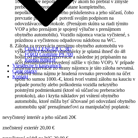
16:00 v stave nepoškodenom (v akom ho prebral v zmysle
preberacieho protokolu), vrátane kompletného,
nepoškodeného, funkčného príslušenstva a jeho súčastí, čoho
prevzatie prenajímateľ potvrdí svojím podpisom na
odovzdávacom protokole. (Prenájom skútra sa riadi týmito
VOP a jeho prenájom je spojený výlučne s prenájmom
obytného automobilu). Vozidlo nájomca vracia vyčistené, s
prázdnou a vyčistenou odpadovou nádobou na WC.
Záloha za rezerváciu prenájmu obytného automobilu vo
CHALLENGER C 387
výške 30% z hodnoty objednávky je splatná ihneď do 48
FORD Giottiline PS 700
hodín od písomnej rezervácie a následne jej pripísaním na
Rapido 8086DF
účet prenajímateľa (uvedený nižšie v týchto VOP). V prípade
Všeobecne o karavanoch
zrušenia rezervácie zo strany nájomcu je táto záloha nevratná.
Časté otázky
Celková suma nájmu je hradená rovnako prevodom na účet
Kontakt
spolu so sumou 1000.-€, ktorá tvorí vratnú zálohu na kauciu v
prípade poruchy alebo poškodenia vozidla nekrytého
poistnými podmienkami (ktoré sú súčasťou preberacieho
protokolu), ako i krytia nákladov pri vrátení obytného
automobilu, ktoré môžu byť účtované pri odovzdaní obytného
automobilu späť prenajímateľovi za manipulačný poplatok:
nevyčistený interiér a jeho súčasti 20€
znečistený exteriér 20,00 €