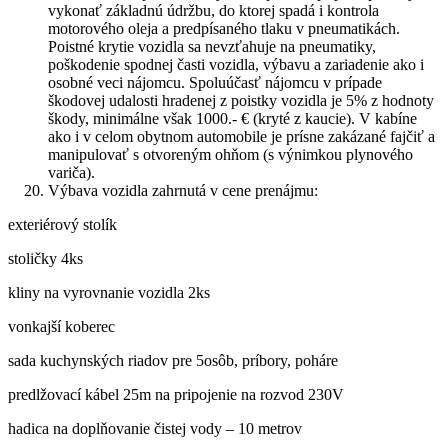
vykonať základnú údržbu, do ktorej spadá i kontrola
motorového oleja a predpísaného tlaku v pneumatikách.
Poistné krytie vozidla sa nevzťahuje na pneumatiky,
poškodenie spodnej časti vozidla, výbavu a zariadenie ako i
osobné veci nájomcu. Spoluúčasť nájomcu v prípade
škodovej udalosti hradenej z poistky vozidla je 5% z hodnoty
škody, minimálne však 1000.- € (kryté z kaucie). V kabíne
ako i v celom obytnom automobile je prísne zakázané fajčiť a
manipulovať s otvoreným ohňom (s výnimkou plynového
variča).
Výbava vozidla zahrnutá v cene prenájmu:
exteriérový stolík
stoličky 4ks
kliny na vyrovnanie vozidla 2ks
vonkajší koberec
sada kuchynských riadov pre 5osôb, príbory, poháre
predlžovací kábel 25m na pripojenie na rozvod 230V
hadica na doplňovanie čistej vody – 10 metrov