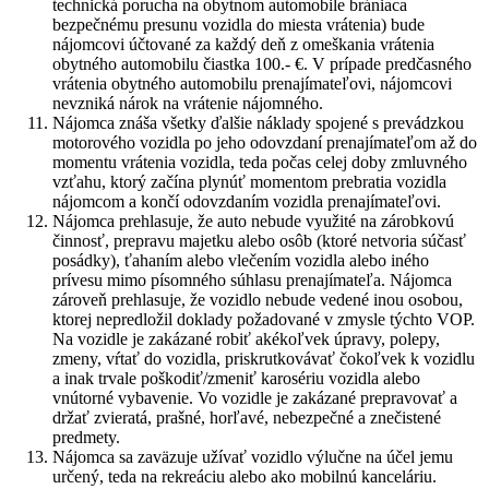
technická porucha na obytnom automobile brániaca
bezpečnému presunu vozidla do miesta vrátenia) bude
nájomcovi účtované za každý deň z omeškania vrátenia
obytného automobilu čiastka 100.- €. V prípade predčasného
vrátenia obytného automobilu prenajímateľovi, nájomcovi
nevzniká nárok na vrátenie nájomného.
Nájomca znáša všetky ďalšie náklady spojené s prevádzkou
motorového vozidla po jeho odovzdaní prenajímateľom až do
momentu vrátenia vozidla, teda počas celej doby zmluvného
vzťahu, ktorý začína plynúť momentom prebratia vozidla
nájomcom a končí odovzdaním vozidla prenajímateľovi.
Nájomca prehlasuje, že auto nebude využité na zárobkovú
činnosť, prepravu majetku alebo osôb (ktoré netvoria súčasť
posádky), ťahaním alebo vlečením vozidla alebo iného
prívesu mimo písomného súhlasu prenajímateľa. Nájomca
zároveň prehlasuje, že vozidlo nebude vedené inou osobou,
ktorej nepredložil doklady požadované v zmysle týchto VOP.
Na vozidle je zakázané robiť akékoľvek úpravy, polepy,
zmeny, vŕtať do vozidla, priskrutkovávať čokoľvek k vozidlu
a inak trvale poškodiť/zmeniť karosériu vozidla alebo
vnútorné vybavenie. Vo vozidle je zakázané prepravovať a
držať zvieratá, prašné, horľavé, nebezpečné a znečistené
predmety.
Nájomca sa zaväzuje užívať vozidlo výlučne na účel jemu
určený, teda na rekreáciu alebo ako mobilnú kanceláriu.