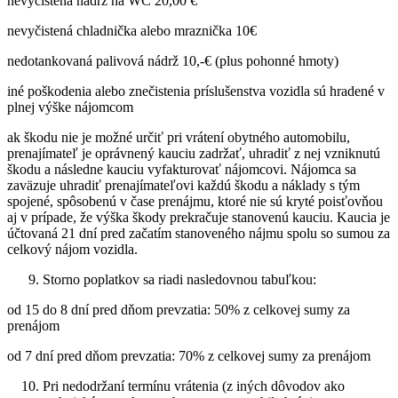
nevyčistená nádrž na WC 20,00 €
nevyčistená chladnička alebo mraznička 10€
nedotankovaná palivová nádrž 10,-€ (plus pohonné hmoty)
iné poškodenia alebo znečistenia príslušenstva vozidla sú hradené v
plnej výške nájomcom
ak škodu nie je možné určiť pri vrátení obytného automobilu,
prenajímateľ je oprávnený kauciu zadržať, uhradiť z nej vzniknutú
škodu a následne kauciu vyfakturovať nájomcovi. Nájomca sa
zaväzuje uhradiť prenajímateľovi každú škodu a náklady s tým
spojené, spôsobenú v čase prenájmu, ktoré nie sú kryté poisťovňou
aj v prípade, že výška škody prekračuje stanovenú kauciu. Kaucia je
účtovaná 21 dní pred začatím stanoveného nájmu spolu so sumou za
celkový nájom vozidla.
Storno poplatkov sa riadi nasledovnou tabuľkou:
od 15 do 8 dní pred dňom prevzatia: 50% z celkovej sumy za
prenájom
od 7 dní pred dňom prevzatia: 70% z celkovej sumy za prenájom
Pri nedodržaní termínu vrátenia (z iných dôvodov ako